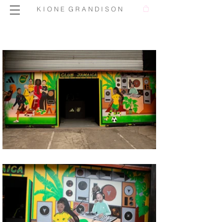
K I O N E G R A N D I S O N